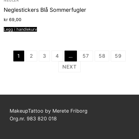
NEGLER
Neglestickers Blå Sommerfugler
kr
69,00
Legg i handlekurv
Sidepaginering
1
2
3
4
…
57
58
59
NEXT
MakeupTattoo by Merete Friborg
Org.nr. 983 820 018