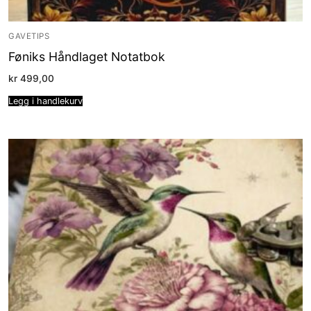
GAVETIPS
Føniks Håndlaget Notatbok
kr
499,00
Legg i handlekurv