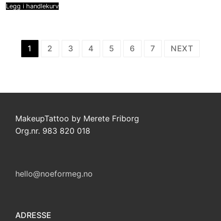
Legg i handlekurv
Sidepaginering
1
2
3
4
5
6
7
NEXT
MakeupTattoo by Merete Friborg
Org.nr. 983 820 018
hello@noeformeg.no
ADRESSE