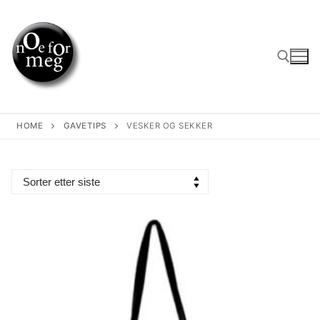
Skip
to
content
Search for:
HOME
GAVETIPS
VESKER OG SEKKER