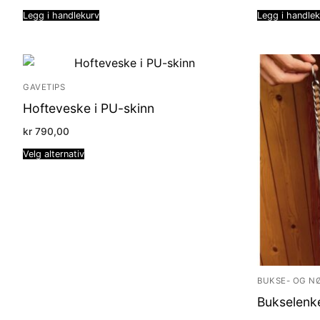
Legg i handlekurv
Legg i handle
GAVETIPS
Hofteveske i PU-skinn
kr
790,00
Velg alternativ
BUKSE- OG N
Bukselenke