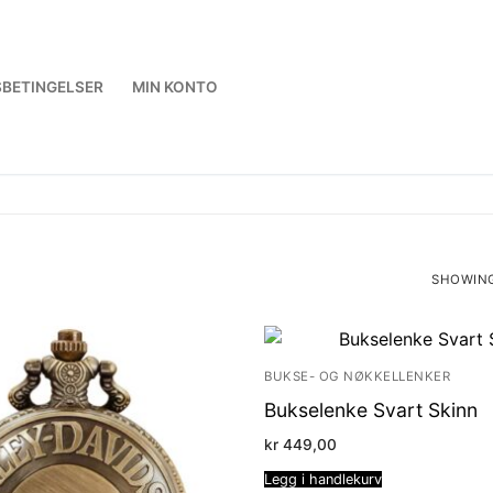
BETINGELSER
MIN KONTO
SHOWING
SORTED
BY
LATEST
BUKSE- OG NØKKELLENKER
Bukselenke Svart Skinn
kr
449,00
Legg i handlekurv