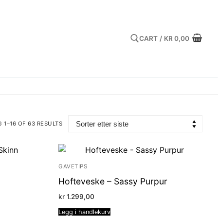
CART
/
KR
0,00
Search for:
 1–16 OF 63 RESULTS
GAVETIPS
Hofteveske – Sassy Purpur
kr
1.299,00
Legg i handlekurv