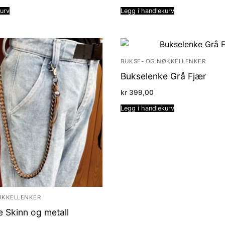
kurv
Legg i handlekurv
BUKSE- OG NØKKELLENKER
Bukselenke Grå Fjær
kr
399,00
Legg i handlekurv
ØKKELLENKER
 Skinn og metall