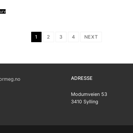
kurv
1
2
3
4
NEXT
ADRESSE
ormeg.no
Modumveien 53
3410 Sylling