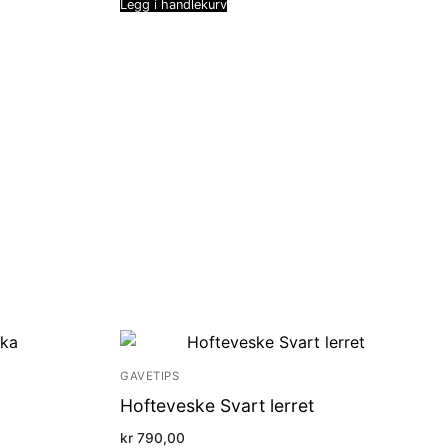
Legg i handlekurv
GAVETIPS
Hofteveske Svart lerret
kr
790,00