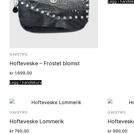
Legg i handle
GAVETIPS
Hofteveske – Frostet blomst
kr
1.699,00
Legg i handlekurv
GAVETIPS
GAVETIPS
Hofteveske Lommerik
Hoftevesk
kr
790,00
kr
990,00