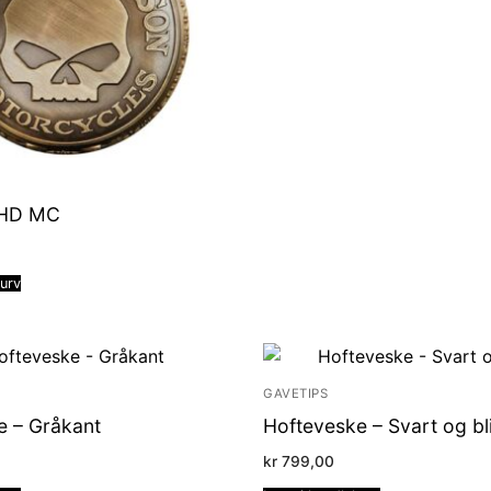
HD MC
kurv
GAVETIPS
e – Gråkant
Hofteveske – Svart og bl
kr
799,00