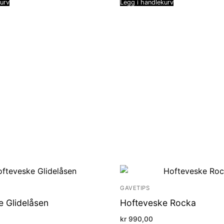
kurv
Legg i handlekurv
GAVETIPS
e Glidelåsen
Hofteveske Rocka
kr
990,00