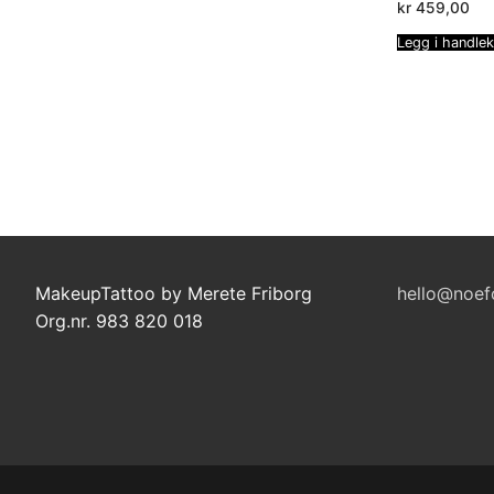
kr
459,00
Legg i handle
Sidepaginering
MakeupTattoo by Merete Friborg
hello@noef
Org.nr. 983 820 018