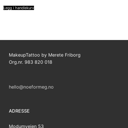
Legg i handlekurv
MakeupTattoo by Merete Friborg
Org.nr. 983 820 018
hello@noeformeg.no
ADRESSE
Modumveien 53