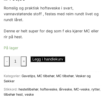
Romslig og praktisk hofteveske i svart,
vannavstøtende stoff , festes med reim rundt livet og
rundt låret.
Denne er helt super for deg som f eks kjører MC eller
rir på hest.
På lager
Hofteveske
Legg i handlekurv
-
+
Lommerik
antall
Kategorier:
Gavetips
,
MC tilbehør
,
MC tilbehør
,
Vesker og
Sekker
Stikkord:
hestetilbehør
,
hofteveske
,
lårveske
,
MC-veske
,
rytter
,
tilbehør hest
,
veske