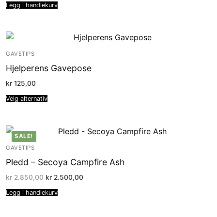
Legg i handlekurv
GAVETIPS
Hjelperens Gavepose
kr
125,00
Velg alternativ
SALE!
GAVETIPS
Pledd – Secoya Campfire Ash
Opprinnelig
Nåværende
kr
2.850,00
kr
2.500,00
pris
pris
var:
er:
Legg i handlekurv
kr 2.850,00.
kr 2.500,00.