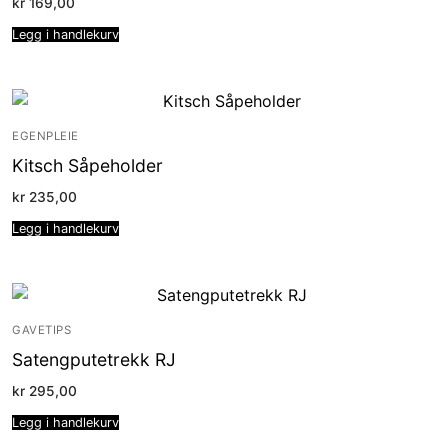
kr
169,00
Legg i handlekurv
EGENPLEIE
Kitsch Såpeholder
kr
235,00
Legg i handlekurv
GAVETIPS
Satengputetrekk RJ
kr
295,00
Legg i handlekurv