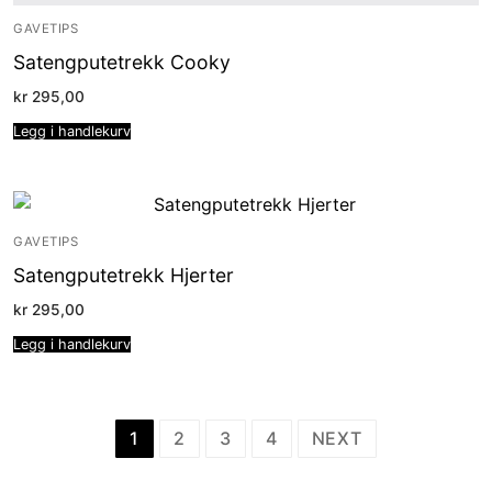
GAVETIPS
Satengputetrekk Cooky
kr
295,00
Legg i handlekurv
GAVETIPS
Satengputetrekk Hjerter
kr
295,00
Legg i handlekurv
Sidepaginering
1
2
3
4
NEXT