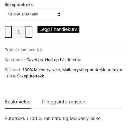
Silkeputetrekk
2
Legg i handlekurv
-
+
pk
Silkeputetrekk
Produktnummer:
I/A
antall
Kategorier:
Gavetips
,
Hud og hår
,
Interiør
Stikkord:
100% Mulberry silke
,
Mulberrysilkeputetrekk
,
putevar
i silke
,
Silkeputetrekk
Beskrivelse
Tilleggsinformasjon
Putetrekk i 100 % ren naturlig Mulberry Silke