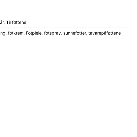
år
,
Til føttene
ing
,
fotkrem
,
Fotpleie
,
fotspray
,
sunneføtter
,
tavarepåføttene