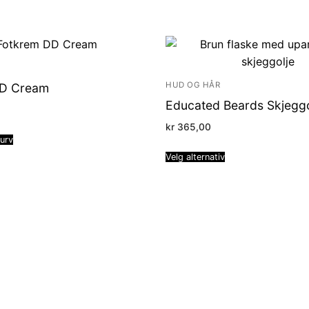
HUD OG HÅR
DD Cream
Educated Beards Skjeggo
kr
365,00
kurv
Velg alternativ