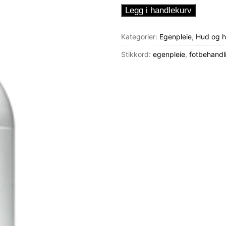
Fotspray
Legg i handlekurv
for
fresche
Kategorier:
Egenpleie
,
Hud og h
føtter
Stikkord:
egenpleie
,
fotbehandl
antall