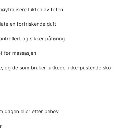
nøytralisere lukten av foten
late en forfriskende duft
ntrollert og sikker påføring
et før massasjen
ene, og de som bruker lukkede, ikke-pustende sko
om dagen eller etter behov
r