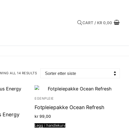
CART
/
KR
0,00
Search for:
ING ALL 14 RESULTS
TED
ST
EGENPLEIE
Fotpleiepakke Ocean Refresh
s Energy
kr
99,00
Legg i handlekurv