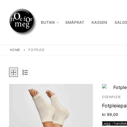
Skip
to
content
BUTIKK
SMÅPRAT
KASSEN
SALGS
HOME
FOTPLEIE
EGENPLEIE
Fotpleiep
kr
99,00
Legg i handle