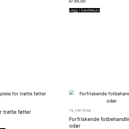
kr
99,00
Legg i handlekurv
TIL FØTTENE
r trøtte føtter
Forfriskende fotbehandl
odør