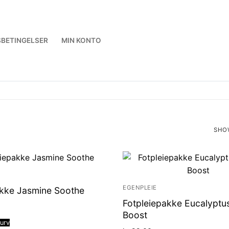
BETINGELSER
MIN KONTO
SHOW
SOR
BY
LATE
EGENPLEIE
akke Jasmine Soothe
Fotpleiepakke Eucalyptu
Boost
kurv