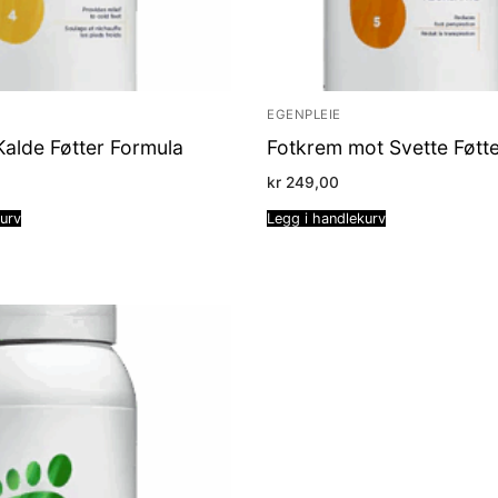
EGENPLEIE
Kalde Føtter Formula
Fotkrem mot Svette Føtt
kr
249,00
kurv
Legg i handlekurv