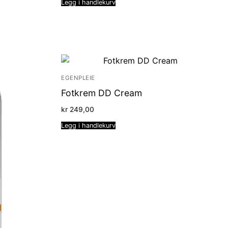
Legg i handlekurv
EGENPLEIE
Fotkrem DD Cream
kr
249,00
Legg i handlekurv