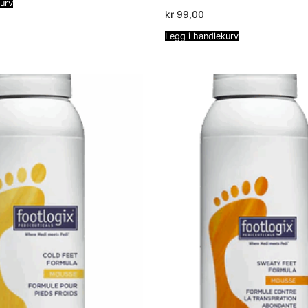
kurv
kr
99,00
Legg i handlekurv