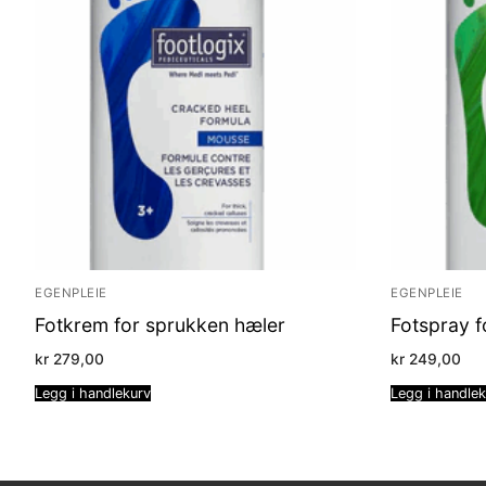
EGENPLEIE
EGENPLEIE
Fotkrem for sprukken hæler
Fotspray f
kr
279,00
kr
249,00
Legg i handlekurv
Legg i handle