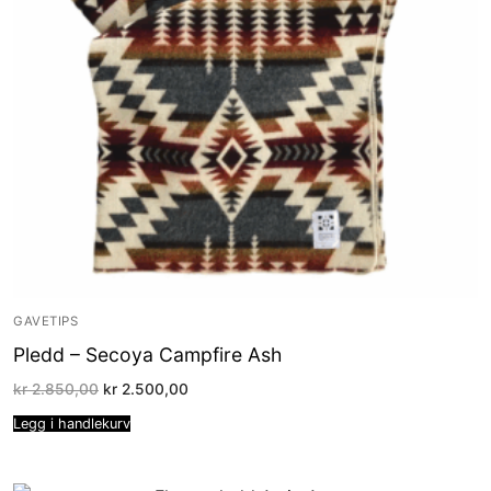
GAVETIPS
Pledd – Secoya Campfire Ash
Opprinnelig
Nåværende
kr
2.850,00
kr
2.500,00
pris
pris
var:
er:
Legg i handlekurv
kr 2.850,00.
kr 2.500,00.