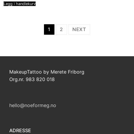
var:
er:
Legg i handlekurv
kr 2.550,00.
kr 2.000,00.
Sidepaginering
1
2
NEXT
MakeupTattoo by Merete Friborg
Org.nr. 983 820 018
hello@noeformeg.no
ADRESSE