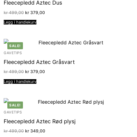
Fleecepledd Aztec Dus
Opprinnelig
Nåværende
kr
499,00
kr
379,00
pris
pris
var:
er:
Legg i handlekurv
kr 499,00.
kr 379,00.
SALE!
GAVETIPS
Fleecepledd Aztec Gråsvart
Opprinnelig
Nåværende
kr
499,00
kr
379,00
pris
pris
var:
er:
Legg i handlekurv
kr 499,00.
kr 379,00.
SALE!
GAVETIPS
Fleecepledd Aztec Rød plysj
Opprinnelig
Nåværende
kr
499,00
kr
349,00
pris
pris