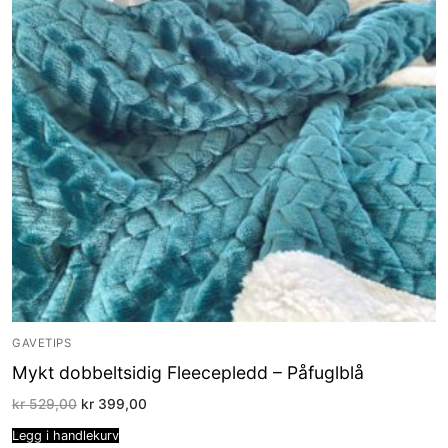
GAVETIPS
Mykt dobbeltsidig Fleecepledd – Påfuglblå
Opprinnelig
Nåværende
kr
529,00
kr
399,00
pris
pris
var:
er:
Legg i handlekurv
kr 529,00.
kr 399,00.