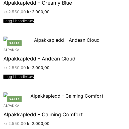
Alpakkapledd – Creamy Blue
Opprinnelig
Nåværende
kr
2.550,00
kr
2.000,00
pris
pris
var:
er:
Legg i handlekurv
kr 2.550,00.
kr 2.000,00.
SALE!
ALPAKKA
Alpakkapledd – Andean Cloud
Opprinnelig
Nåværende
kr
2.550,00
kr
2.000,00
pris
pris
var:
er:
Legg i handlekurv
kr 2.550,00.
kr 2.000,00.
SALE!
ALPAKKA
Alpakkapledd – Calming Comfort
Opprinnelig
Nåværende
kr
2.550,00
kr
2.000,00
pris
pris