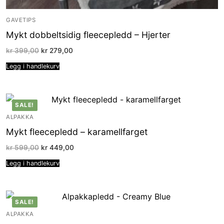
GAVETIPS
Mykt dobbeltsidig fleecepledd – Hjerter
Opprinnelig
Nåværende
kr
399,00
kr
279,00
pris
pris
var:
er:
Legg i handlekurv
kr 399,00.
kr 279,00.
SALE!
ALPAKKA
Mykt fleecepledd – karamellfarget
Opprinnelig
Nåværende
kr
599,00
kr
449,00
pris
pris
var:
er:
Legg i handlekurv
kr 599,00.
kr 449,00.
SALE!
ALPAKKA