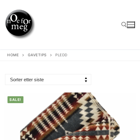
Skip
to
content
Search for:
HOME
GAVETIPS
PLEDD
SALE!