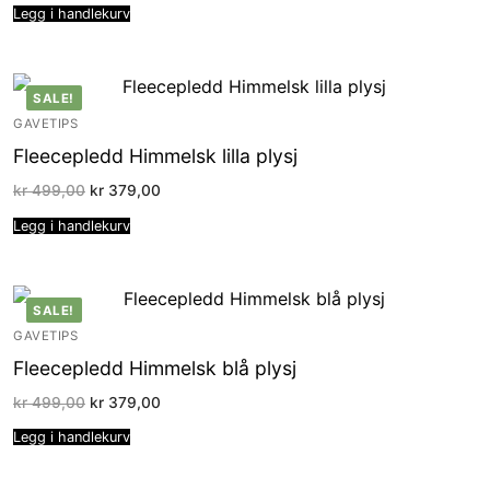
var:
er:
Legg i handlekurv
kr 499,00.
kr 349,00.
SALE!
GAVETIPS
Fleecepledd Himmelsk lilla plysj
Opprinnelig
Nåværende
kr
499,00
kr
379,00
pris
pris
var:
er:
Legg i handlekurv
kr 499,00.
kr 379,00.
SALE!
GAVETIPS
Fleecepledd Himmelsk blå plysj
Opprinnelig
Nåværende
kr
499,00
kr
379,00
pris
pris
var:
er:
Legg i handlekurv
kr 499,00.
kr 379,00.