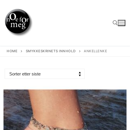
Skip
to
content
Search for:
HOME
SMYKKESKRINETS INNHOLD
ANKELLENKE