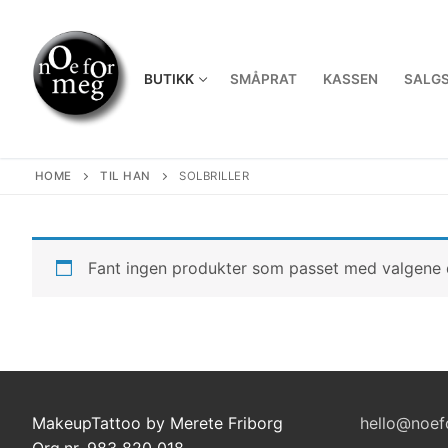
Skip
to
content
BUTIKK
SMÅPRAT
KASSEN
SALGS
HOME
TIL HAN
SOLBRILLER
Fant ingen produkter som passet med valgene 
MakeupTattoo by Merete Friborg
hello@noef