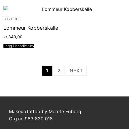
GAVETIPS
Lommeur Kobberskalle
kr
349,00
Legg i handlekurv
Sidepaginering
1
2
NEXT
MakeupTattoo by Merete Friborg
Org.nr. 983 820 018