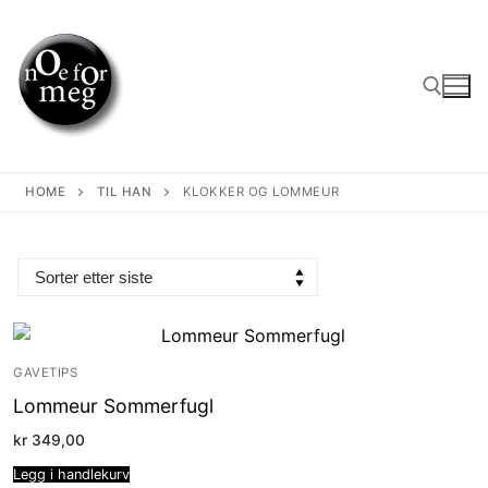
Skip
to
content
Search for:
HOME
TIL HAN
KLOKKER OG LOMMEUR
GAVETIPS
Lommeur Sommerfugl
kr
349,00
Legg i handlekurv