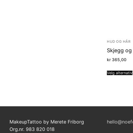
HUD OG HÅR
Skjegg og
kr
365,00
Velg alternativ
MakeupTattoo by Merete Friborg
hello@noef
Org.nr. 983 820 018