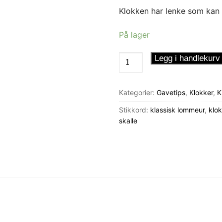
Klokken har lenke som kan fe
På lager
Lommeur
Legg i handlekurv
Blank
Nøytral
Kategorier:
Gavetips
,
Klokker
,
K
antall
Stikkord:
klassisk lommeur
,
klo
skalle