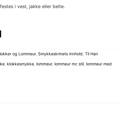
stes i vest, jakke eller belte.
lokker og Lommeur
,
Smykkeskrinets innhold
,
Til Han
kke
,
klokkesmykke
,
lommeur
,
lommeur mc stil
,
lommeur med