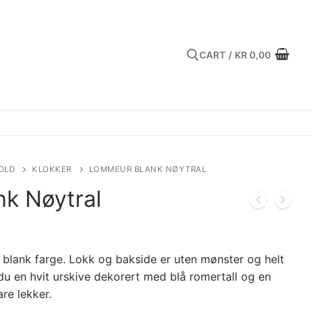
CART
/
KR
0,00
Search for:
OLD
KLOKKER
LOMMEUR BLANK NØYTRAL
k Nøytral
i blank farge. Lokk og bakside er uten mønster og helt
 du en hvit urskive dekorert med blå romertall og en
are lekker.