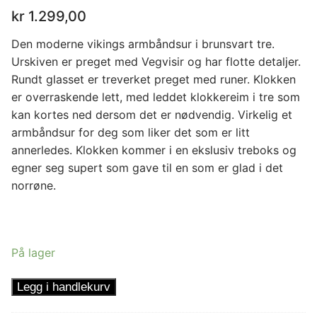
kr
1.299,00
Den moderne vikings armbåndsur i brunsvart tre.
Urskiven er preget med Vegvisir og har flotte detaljer.
Rundt glasset er treverket preget med runer. Klokken
er overraskende lett, med leddet klokkereim i tre som
kan kortes ned dersom det er nødvendig. Virkelig et
armbåndsur for deg som liker det som er litt
annerledes. Klokken kommer i en ekslusiv treboks og
egner seg supert som gave til en som er glad i det
norrøne.
På lager
Armbåndsur
Legg i handlekurv
Vegvisir