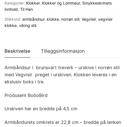
Brunsvart
Kategorier:
Klokker
,
Klokker og Lommeur
,
Smykkeskrinets
antall
innhold
,
Til Han
Stikkord:
armbåndsur
,
klokke
,
norrøn stil
,
Vegvisir
,
vegvisir
klokke
,
viking stil
Beskrivelse
Tilleggsinformasjon
Armbåndsur i brunsvart treverk – urskive i norrøn stil
med Vegvisir preget i urskiven. Klokken leveres i en
ekslusiv boks i tre.
Produsent BoboBird
Urskiven har en bredde på 4,5 cm
Armbåndurets omkrets er 22,8 cm – bredde på lenken