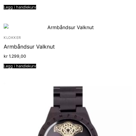
Legg i handlekurv
KLOKKER
Armbåndsur Valknut
kr
1.299,00
Legg i handlekurv