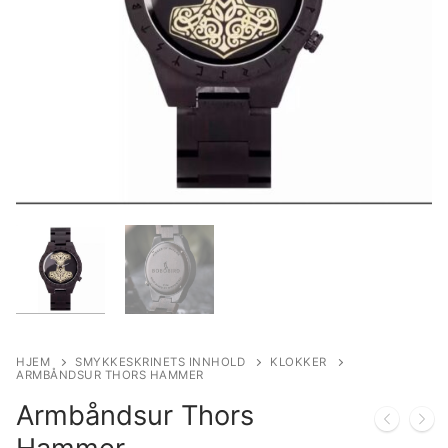
HJEM
SMYKKESKRINETS INNHOLD
KLOKKER
ARMBÅNDSUR THORS HAMMER
Armbåndsur Thors