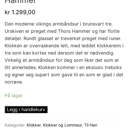
Hammer
kr
1.299,00
Den moderne vikings armbåndsur i brunsvart tre.
Urskiven er preget med Thors Hammer og har flotte
detaljer. Rundt glasset er treverket preget med runer.
Klokken er overraskende lett, med leddet klokkereim i
tre som kan kortes ned dersom det er nødvendig.
Virkelig et armbåndsur for deg som liker det som er
litt annerledes. Klokken kommer i en ekslusiv treboks
og egner seg supert som gave til en som er glad i det
norrøne.
På lager
Armbåndsur
Legg i handlekurv
Thors
Hammer
Kategorier:
Klokker
,
Klokker og Lommeur
,
Til Han