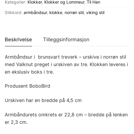
antall
Kategorier:
Klokker
,
Klokker og Lommeur
,
Til Han
Stikkord:
armbåndsur
,
klokke
,
norrøn stil
,
viking stil
Beskrivelse
Tilleggsinformasjon
Armbåndsur i brunsvart treverk – urskive i norrøn stil
med Valknut preget i urskiven av tre. Klokken leveres i
en ekslusiv boks i tre.
Produsent BoboBird
Urskiven har en bredde på 4,5 cm
Armbåndurets omkrets er 22,8 cm – bredde på lenken
er 2,3 cm.