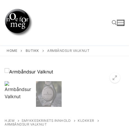
Skip
to
content
Search for:
HOME
BUTIKK
ARMBÅNDSUR VALKNUT
HJEM
SMYKKESKRINETS INNHOLD
KLOKKER
ARMBÅNDSUR VALKNUT