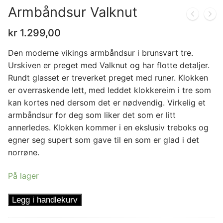
Armbåndsur Valknut
kr
1.299,00
Den moderne vikings armbåndsur i brunsvart tre.
Urskiven er preget med Valknut og har flotte detaljer.
Rundt glasset er treverket preget med runer. Klokken
er overraskende lett, med leddet klokkereim i tre som
kan kortes ned dersom det er nødvendig. Virkelig et
armbåndsur for deg som liker det som er litt
annerledes. Klokken kommer i en ekslusiv treboks og
egner seg supert som gave til en som er glad i det
norrøne.
På lager
Armbåndsur
Legg i handlekurv
Valknut