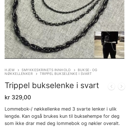
HJEM
SMYKKESKRINETS INNHOLD
BUKSE- OG
NØKKELLENKER
TRIPPEL BUKSELENKE I SVART
Trippel bukselenke i svart
kr
329,00
Lommebok-/ nøkkellenke med 3 svarte lenker i ulik
lengde. Kan også brukes kun til buksehempe for deg
som ikke drar med deg lommebok og nøkler overalt.