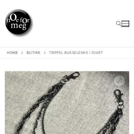
Skip
to
content
Search for:
HOME
BUTIKK
TRIPPEL BUKSELENKE I SVART