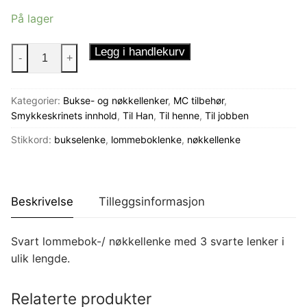
På lager
Trippel
Legg i handlekurv
-
+
bukselenke
i
Kategorier:
Bukse- og nøkkellenker
,
MC tilbehør
,
svart
Smykkeskrinets innhold
,
Til Han
,
Til henne
,
Til jobben
antall
Stikkord:
bukselenke
,
lommeboklenke
,
nøkkellenke
Beskrivelse
Tilleggsinformasjon
Svart lommebok-/ nøkkellenke med 3 svarte lenker i
ulik lengde.
Relaterte produkter