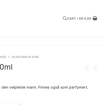
CART
/
KR
0,00
Search for:
 HÅR
SKJEGGBALM 50ML
50ml
 den velpleide mann. Finnes også som parfymert.