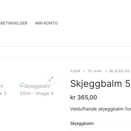
BETINGELSER
MIN KONTO
HJEM
TIL HAN
SKJEGG OG
Skjeggbalm 
kr
365,00
Velduftende skjeggbalm for
Skjeggbalm