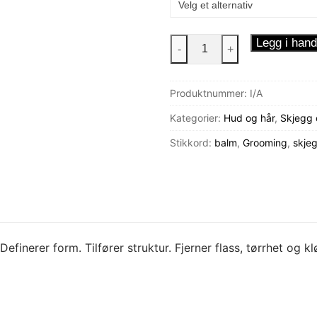
Skjeggbalm
Legg i hand
-
+
50ml
antall
Produktnummer:
I/A
Kategorier:
Hud og hår
,
Skjegg 
Stikkord:
balm
,
Grooming
,
skje
inerer form. Tilfører struktur. Fjerner flass, tørrhet og kl