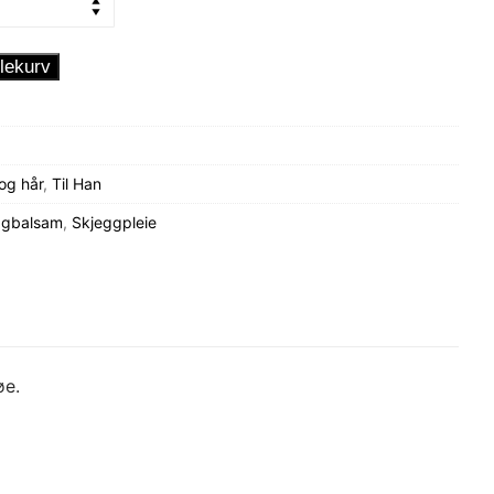
lekurv
og hår
,
Til Han
ggbalsam
,
Skjeggpleie
øe.