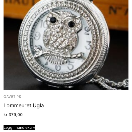
GAVETIPS
Lommeuret Ugla
kr
379,00
Legg i handlekurv