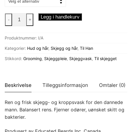
Skjegg
Legg i handlekurv
-
+
og
Kroppsvask
Produktnummer:
I/A
250
ml
Kategorier:
Hud og hår
,
Skjegg og hår
,
Til Han
antall
Stikkord:
Grooming
,
Skjeggpleie
,
Skjeggvask
,
Til skjegget
Beskrivelse
Tilleggsinformasjon
Omtaler (0)
Ren og frisk skjegg- og kroppsvask for den dannede
mann. Balansert rens. Fjerner odører, uønsket skitt og
bakterier.
Produsert av Educated Beards Inc, Canada