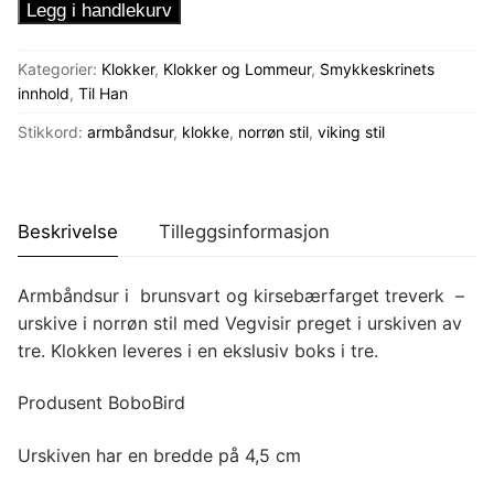
Armbåndsur
Legg i handlekurv
Vegvisir
antall
Kategorier:
Klokker
,
Klokker og Lommeur
,
Smykkeskrinets
innhold
,
Til Han
Stikkord:
armbåndsur
,
klokke
,
norrøn stil
,
viking stil
Beskrivelse
Tilleggsinformasjon
Armbåndsur i brunsvart og kirsebærfarget treverk –
urskive i norrøn stil med Vegvisir preget i urskiven av
tre. Klokken leveres i en ekslusiv boks i tre.
Produsent BoboBird
Urskiven har en bredde på 4,5 cm