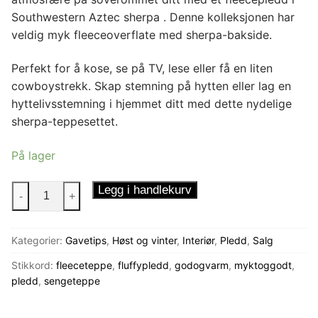
Southwestern Aztec sherpa . Denne kolleksjonen har
veldig myk fleeceoverflate med sherpa-bakside.
Perfekt for å kose, se på TV, lese eller få en liten
cowboystrekk. Skap stemning på hytten eller lag en
hyttelivsstemning i hjemmet ditt med dette nydelige
sherpa-teppesettet.
På lager
Fleecepledd
Legg i handlekurv
-
+
Aztec
Dus
Kategorier:
Gavetips
,
Høst og vinter
,
Interiør
,
Pledd
,
Salg
antall
Stikkord:
fleeceteppe
,
fluffypledd
,
godogvarm
,
myktoggodt
,
pledd
,
sengeteppe