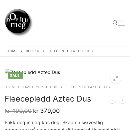
Skip
to
content
Search for:
HOME
BUTIKK
FLEECEPLEDD AZTEC DUS
SALE!
HJEM
GAVETIPS
PLEDD
FLEECEPLEDD AZTEC DUS
Fleecepledd Aztec Dus
Opprinnelig
Nåværende
kr
499,00
kr
379,00
pris
pris
var:
er:
Pakk deg inn og kos deg Skap en sørvestlig
kr 499,00.
kr 379,00.
atmosfære på soverommet ditt med et fleecepledd i