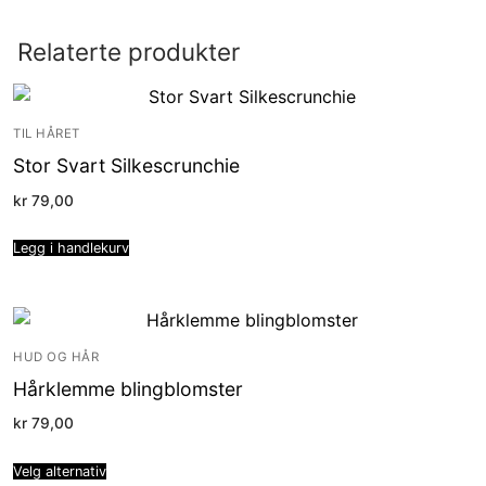
Relaterte produkter
TIL HÅRET
Stor Svart Silkescrunchie
kr
79,00
Legg i handlekurv
HUD OG HÅR
Hårklemme blingblomster
kr
79,00
Velg alternativ