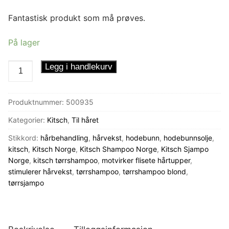
Fantastisk produkt som må prøves.
På lager
Kitsch
Legg i handlekurv
Risprotein
Tørrshampo
Produktnummer:
500935
Usynlig
antall
Kategorier:
Kitsch
,
Til håret
Stikkord:
hårbehandling
,
hårvekst
,
hodebunn
,
hodebunnsolje
,
kitsch
,
Kitsch Norge
,
Kitsch Shampoo Norge
,
Kitsch Sjampo
Norge
,
kitsch tørrshampoo
,
motvirker flisete hårtupper
,
stimulerer hårvekst
,
tørrshampoo
,
tørrshampoo blond
,
tørrsjampo