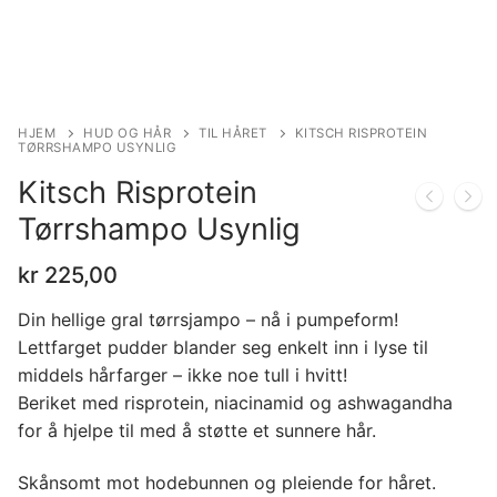
HJEM
HUD OG HÅR
TIL HÅRET
KITSCH RISPROTEIN
TØRRSHAMPO USYNLIG
Kitsch Risprotein
Tørrshampo Usynlig
kr
225,00
Din hellige gral tørrsjampo – nå i pumpeform!
Lettfarget pudder blander seg enkelt inn i lyse til
middels hårfarger – ikke noe tull i hvitt!
Beriket med risprotein, niacinamid og ashwagandha
for å hjelpe til med å støtte et sunnere hår.
Skånsomt mot hodebunnen og pleiende for håret.