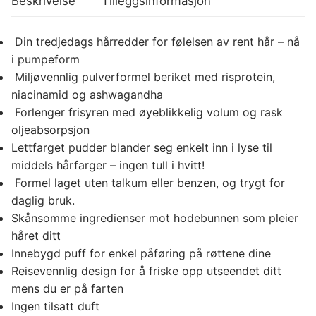
Beskrivelse
Tilleggsinformasjon
Din tredjedags hårredder for følelsen av rent hår – nå
i pumpeform
Miljøvennlig pulverformel beriket med risprotein,
niacinamid og ashwagandha
Forlenger frisyren med øyeblikkelig volum og rask
oljeabsorpsjon
Lettfarget pudder blander seg enkelt inn i lyse til
middels hårfarger – ingen tull i hvitt!
Formel laget uten talkum eller benzen, og trygt for
daglig bruk.
Skånsomme ingredienser mot hodebunnen som pleier
håret ditt
Innebygd puff for enkel påføring på røttene dine
Reisevennlig design for å friske opp utseendet ditt
mens du er på farten
Ingen tilsatt duft