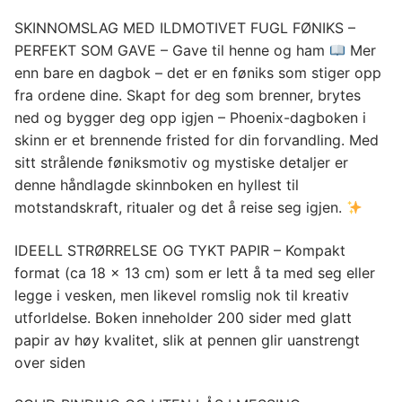
SKINNOMSLAG MED ILDMOTIVET FUGL FØNIKS –
PERFEKT SOM GAVE – Gave til henne og ham
Mer
enn bare en dagbok – det er en føniks som stiger opp
fra ordene dine. Skapt for deg som brenner, brytes
ned og bygger deg opp igjen – Phoenix-dagboken i
skinn er et brennende fristed for din forvandling. Med
sitt strålende føniksmotiv og mystiske detaljer er
denne håndlagde skinnboken en hyllest til
motstandskraft, ritualer og det å reise seg igjen.
IDEELL STRØRRELSE OG TYKT PAPIR – Kompakt
format (ca 18 x 13 cm) som er lett å ta med seg eller
legge i vesken, men likevel romslig nok til kreativ
utforldelse. Boken inneholder 200 sider med glatt
papir av høy kvalitet, slik at pennen glir uanstrengt
over siden