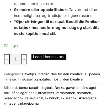
ramme som inspirerer.
Grimoire eller oppskriftsbok:
Ta vare på dine
hemmeligheter og tradisjoner i generasjoner.
*Gjør skrivingen til et ritual. Bestill din Føniks-
notatbok hos noeformeg.no i dag og start ditt
neste kapittel med stil.
På lager
Føniks
Legg i handlekurv
-
+
Håndlaget
Notatbok
Kategorier:
Gavetips
,
Interiør
,
Noe for den kreative
,
Til jobben
,
antall
Til reise
,
Til skisser og notater
,
Tips til den kreative
Stikkord:
bomullspapir
,
dagbok
,
føniks
,
gaveide
,
håndlaget
bok
,
håndlaget papir
,
kreativitet
,
lærnotatbok
,
notatbok
,
reisedagbok
,
reisejournal
,
skinnbok
,
skissebok
,
skriveglede
,
vintage
,
vintagejournal