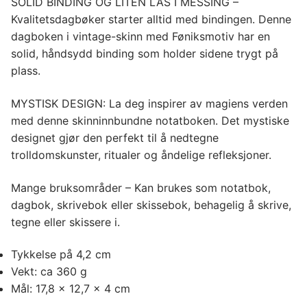
SOLID BINDING OG LITEN LÅS I MESSING –
Kvalitetsdagbøker starter alltid med bindingen. Denne
dagboken i vintage-skinn med Føniksmotiv har en
solid, håndsydd binding som holder sidene trygt på
plass.
MYSTISK DESIGN: La deg inspirer av magiens verden
med denne skinninnbundne notatboken. Det mystiske
designet gjør den perfekt til å nedtegne
trolldomskunster, ritualer og åndelige refleksjoner.
Mange bruksområder – Kan brukes som notatbok,
dagbok, skrivebok eller skissebok,
behagelig å skrive,
tegne eller skissere i.
Tykkelse på 4,2 cm
Vekt: ca 360 g
Mål: 17,8 x 12,7 x 4 cm