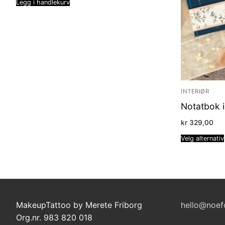
Legg i handlekurv
INTERIØR
Notatbok i 
kr
329,00
Velg alternativ
MakeupTattoo by Merete Friborg
hello@noef
Org.nr. 983 820 018