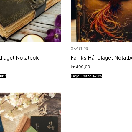
GAVETIPS
dlaget Notatbok
Føniks Håndlaget Notatb
kr
499,00
kurv
Legg i handlekurv