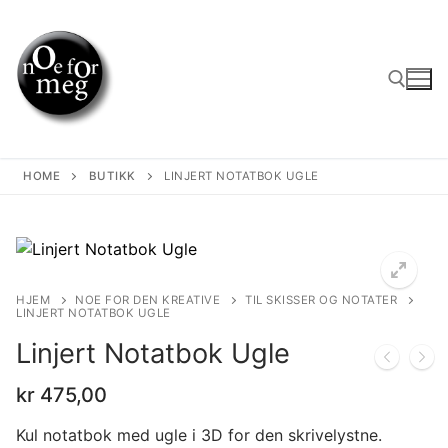
Skip
to
content
Search for:
HOME
BUTIKK
LINJERT NOTATBOK UGLE
HJEM
NOE FOR DEN KREATIVE
TIL SKISSER OG NOTATER
LINJERT NOTATBOK UGLE
🔍
Linjert Notatbok Ugle
kr
475,00
Kul notatbok med ugle i 3D for den skrivelystne.