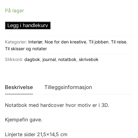
På lager
Linjert
Legg i handlekurv
Notatbok
Ugle
Kategorier:
Interiør
,
Noe for den kreative
,
Til jobben
,
Til reise
,
antall
Til skisser og notater
Stikkord:
dagbok
,
journal
,
notatbok
,
skrivebok
Beskrivelse
Tilleggsinformasjon
Notatbok med hardcover hvor motiv er i 3D.
Kjempefin gave.
Linjerte sider 21,5×14,5 cm