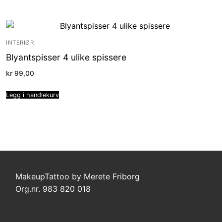
INTERIØR
Blyantspisser 4 ulike spissere
kr
99,00
Legg i handlekurv
MakeupTattoo by Merete Friborg
Org.nr. 983 820 018