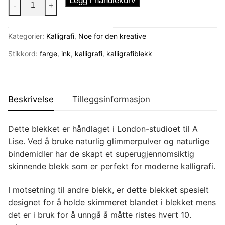
Legg i handlekurv
-
+
Ocean
Blue
Kategorier:
Kalligrafi
,
Noe for den kreative
antall
Stikkord:
farge
,
ink
,
kalligrafi
,
kalligrafiblekk
Beskrivelse
Tilleggsinformasjon
Dette blekket er håndlaget i London-studioet til A
Lise
. Ved å bruke naturlig glimmerpulver og naturlige
bindemidler har de skapt et superugjennomsiktig
skinnende blekk som er perfekt for moderne kalligrafi.
I motsetning til andre blekk, er dette blekket spesielt
designet for å holde skimmeret blandet i blekket mens
det er i bruk for å unngå å måtte ristes hvert 10.