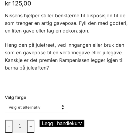
kr
125,00
Nissens hjelper stiller benklærne til disposisjon til de
som trenger en artig gavepose. Fyll den med godteri,
en liten gave eller lag en dekorasjon.
Heng den på juletreet, ved inngangen eller bruk den
som en gavepose til en vertinnegave eller julegave.
Kanskje er det premien Rampenissen legger igjen til
barna på juleaften?
Velg farge
Hjelperens
Legg i handlekurv
-
+
Gavepose