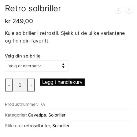
Retro solbriller
kr
249,00
Kule solbriller i retrostil. Sjekk ut de ulike variantene
og finn din favoritt.
Velg din solbrille
Retro
Legg i handlekurv
-
+
solbriller
antall
Produktnummer:
I/A
Kategorier:
Gavetips
,
Solbriller
Stikkord:
retrosolbriller
,
Solbriller