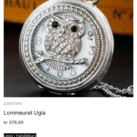
GAVETIPS
Lommeuret Ugla
kr
379,00
Legg i handlekurv