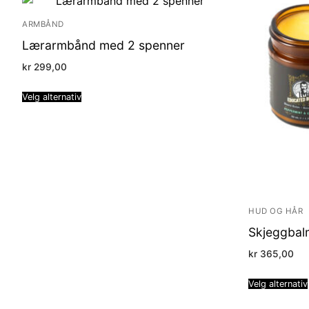
ARMBÅND
Lærarmbånd med 2 spenner
kr
299,00
Velg alternativ
HUD OG HÅR
Skjeggbal
kr
365,00
Velg alternativ