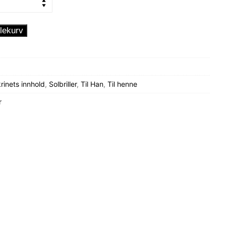
lekurv
inets innhold
,
Solbriller
,
Til Han
,
Til henne
r