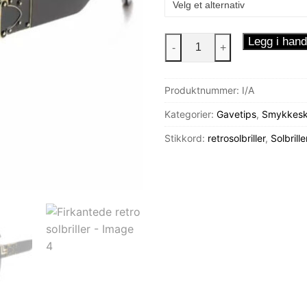
Firkantede
Legg i hand
-
+
retro
solbriller
Produktnummer:
I/A
antall
Kategorier:
Gavetips
,
Smykkeskr
Stikkord:
retrosolbriller
,
Solbrille