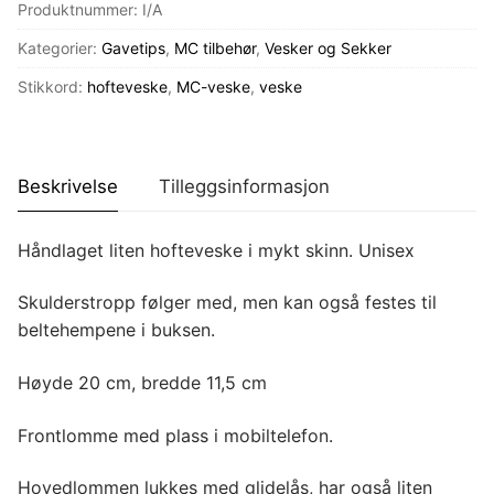
Produktnummer:
I/A
Kategorier:
Gavetips
,
MC tilbehør
,
Vesker og Sekker
Stikkord:
hofteveske
,
MC-veske
,
veske
Beskrivelse
Tilleggsinformasjon
Håndlaget liten hofteveske i mykt skinn. Unisex
Skulderstropp følger med, men kan også festes til
beltehempene i buksen.
Høyde 20 cm, bredde 11,5 cm
Frontlomme med plass i mobiltelefon.
Hovedlommen lukkes med glidelås, har også liten