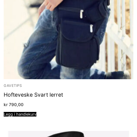
GAVETIPS
Hofteveske Svart lerret
kr
790,00
Legg i handlekurv