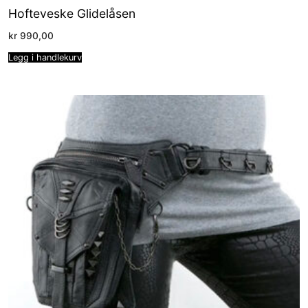
Hofteveske Glidelåsen
kr
990,00
Legg i handlekurv