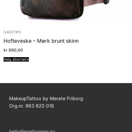
GAVETIPS
Hofteveske – Mørk brunt skinn
kr
990,00
Velg alternativ
MakeupTattoo by Merete Friborg
Org.nr. 983 820 018
hello@noeformeg.no