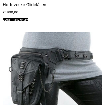
Hofteveske Glidelåsen
kr
990,00
Legg i handlekurv