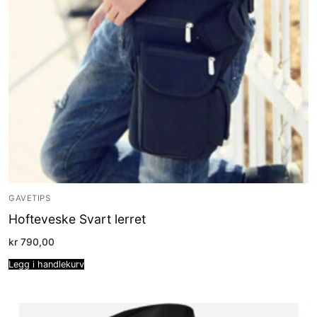
GAVETIPS
Hofteveske Svart lerret
kr
790,00
Legg i handlekurv