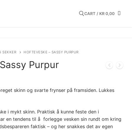
CART
/
KR
0,00
Search for:
G SEKKER
HOFTEVESKE – SASSY PURPUR
 Sassy Purpur
preget skinn og svarte frynser på framsiden. Lukkes
e i mykt skinn. Praktisk å kunne feste den i
r en tendens til å forlegge vesken sin rundt om kring
idsbespareren faktisk – og her snakkes det av egen