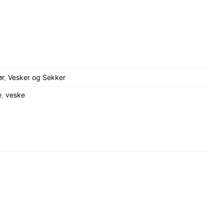
ør
,
Vesker og Sekker
e
,
veske