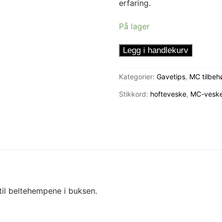
erfaring.
På lager
Hofteveske
Legg i handlekurv
-
Sassy
Kategorier:
Gavetips
,
MC tilbeh
Purpur
Stikkord:
hofteveske
,
MC-vesk
antall
til beltehempene i buksen.