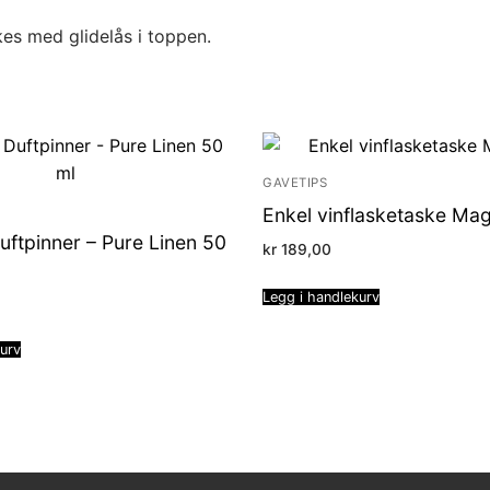
es med glidelås i toppen.
GAVETIPS
Enkel vinflasketaske Mag
Duftpinner – Pure Linen 50
kr
189,00
Legg i handlekurv
kurv