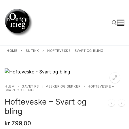
Skip
to
content
Search for:
HOME
BUTIKK
HOFTEVESKE – SVART OG BLING
HJEM
GAVETIPS
VESKER OG SEKKER
HOFTEVESKE –
SVART OG BLING
Hofteveske – Svart og
bling
kr
799,00