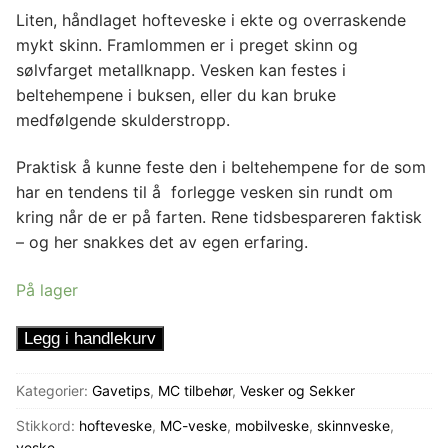
Liten, håndlaget hofteveske i ekte og overraskende
mykt skinn. Framlommen er i preget skinn og
sølvfarget metallknapp. Vesken kan festes i
beltehempene i buksen, eller du kan bruke
medfølgende skulderstropp.
Praktisk å kunne feste den i beltehempene for de som
har en tendens til å forlegge vesken sin rundt om
kring når de er på farten. Rene tidsbespareren faktisk
– og her snakkes det av egen erfaring.
På lager
Hofteveske
Legg i handlekurv
-
Svart
Kategorier:
Gavetips
,
MC tilbehør
,
Vesker og Sekker
og
Stikkord:
hofteveske
,
MC-veske
,
mobilveske
,
skinnveske
,
bling
veske