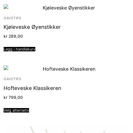
GAVETIPS
Kjøleveske Øyenstikker
kr
289,00
Legg i handlekurv
GAVETIPS
Hofteveske Klassikeren
kr
799,00
Velg alternativ