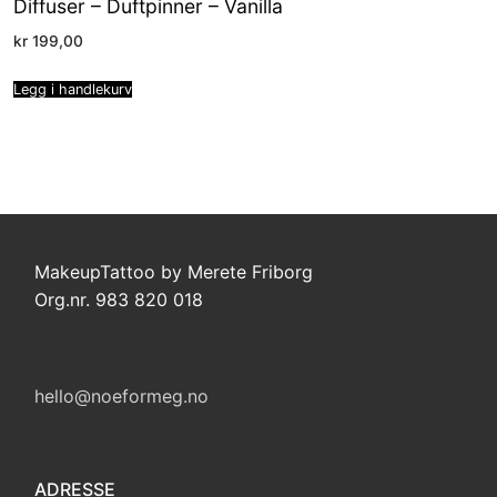
Diffuser – Duftpinner – Vanilla
kr
199,00
Legg i handlekurv
MakeupTattoo by Merete Friborg
Org.nr. 983 820 018
hello@noeformeg.no
ADRESSE