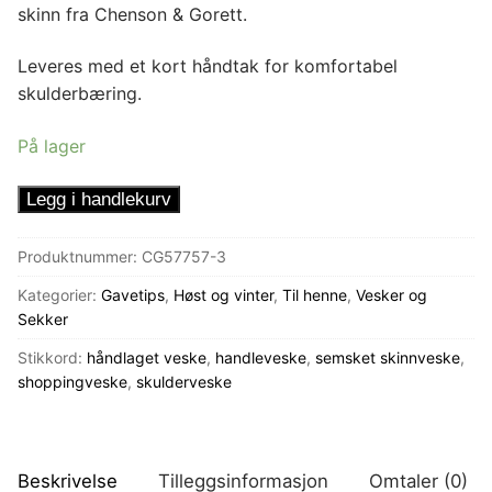
skinn fra Chenson & Gorett.
Leveres med et kort håndtak for komfortabel
skulderbæring.
På lager
Skulderveske
Legg i handlekurv
Svart
semsket
Produktnummer:
CG57757-3
antall
Kategorier:
Gavetips
,
Høst og vinter
,
Til henne
,
Vesker og
Sekker
Stikkord:
håndlaget veske
,
handleveske
,
semsket skinnveske
,
shoppingveske
,
skulderveske
Beskrivelse
Tilleggsinformasjon
Omtaler (0)