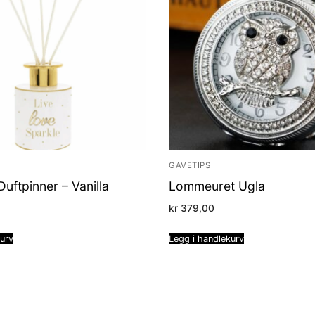
GAVETIPS
Duftpinner – Vanilla
Lommeuret Ugla
kr
379,00
kurv
Legg i handlekurv