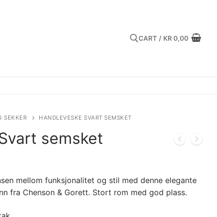
CART
/
KR
0,00
Search for:
G SEKKER
HANDLEVESKE SVART SEMSKET
Svart semsket
en mellom funksjonalitet og stil med denne elegante
nn fra Chenson & Gorett. Stort rom med god plass.
tak.