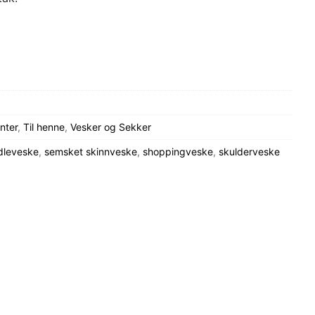
nter
,
Til henne
,
Vesker og Sekker
dleveske
,
semsket skinnveske
,
shoppingveske
,
skulderveske