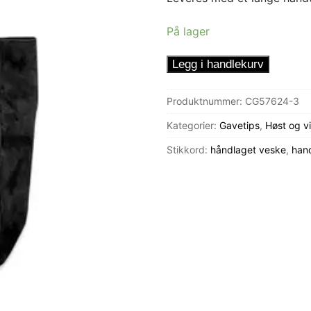
På lager
Handleveske
Legg i handlekurv
Svart
semsket
Produktnummer:
CG57624-3
antall
Kategorier:
Gavetips
,
Høst og vi
Stikkord:
håndlaget veske
,
han