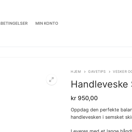
BETINGELSER
MIN KONTO
HJEM
GAVETIPS
VESKER O
Handleveske 
kr
950,00
Oppdag den perfekte balans
handlevesken i semsket ski
Leveres med et lange hånd