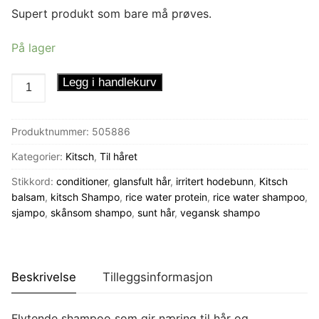
Supert produkt som bare må prøves.
På lager
Kitsch
Legg i handlekurv
Shampo
Rice
Produktnummer:
505886
Water
flytende
Kategorier:
Kitsch
,
Til håret
antall
Stikkord:
conditioner
,
glansfult hår
,
irritert hodebunn
,
Kitsch
balsam
,
kitsch Shampo
,
rice water protein
,
rice water shampoo
,
sjampo
,
skånsom shampo
,
sunt hår
,
vegansk shampo
Beskrivelse
Tilleggsinformasjon
Flytende shampoo som gir næring til hår og