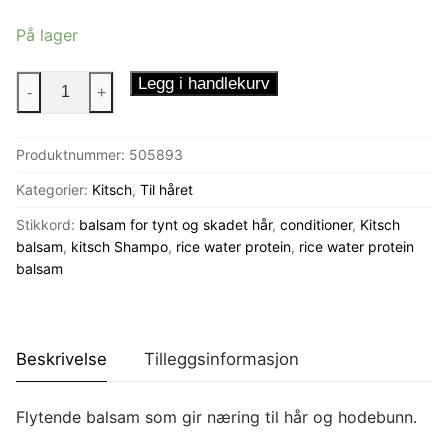
På lager
Kitsch
Legg i handlekurv
-
+
Balsam
Rice
Produktnummer:
505893
Water
flytende
Kategorier:
Kitsch
,
Til håret
antall
Stikkord:
balsam for tynt og skadet hår
,
conditioner
,
Kitsch
balsam
,
kitsch Shampo
,
rice water protein
,
rice water protein
balsam
Beskrivelse
Tilleggsinformasjon
Flytende balsam som gir næring til hår og hodebunn.