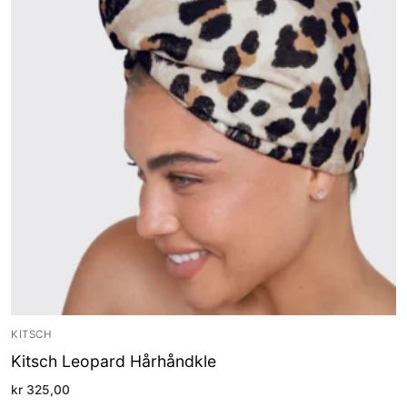
KITSCH
Kitsch Leopard Hårhåndkle
kr
325,00