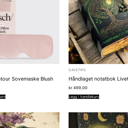
GAVETIPS
ntour Sovemaske Blush
Håndlaget notatbok Livet
kr
499,00
kurv
Legg i handlekurv