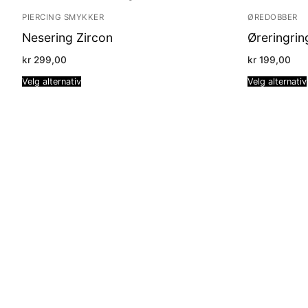
PIERCING SMYKKER
ØREDOBBER
Nesering Zircon
Øreringrin
kr
299,00
kr
199,00
Velg alternativ
Velg alternativ