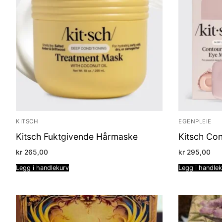
KITSCH
EGENPLEIE
Kitsch Fuktgivende Hårmaske
Kitsch Co
kr
265,00
kr
295,00
Legg i handlekurv
Legg i handle