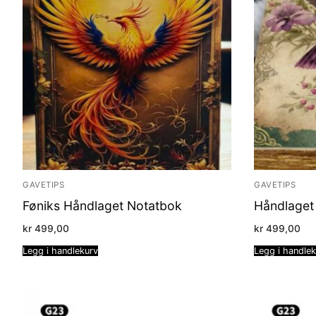
GAVETIPS
GAVETIPS
Føniks Håndlaget Notatbok
Håndlaget 
kr
499,00
kr
499,00
Legg i handlekurv
Legg i handle