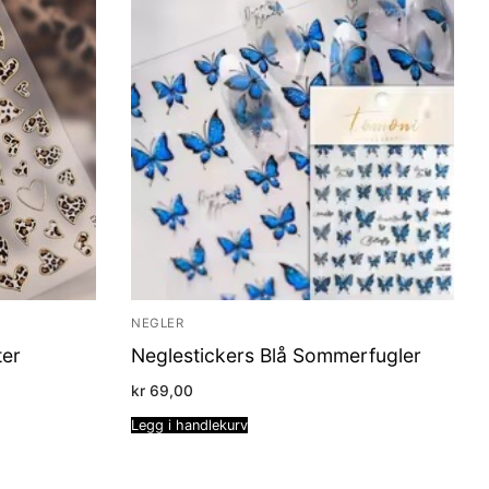
NEGLER
ter
Neglestickers Blå Sommerfugler
kr
69,00
Legg i handlekurv