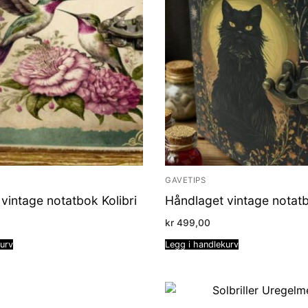
GAVETIPS
vintage notatbok Kolibri
Håndlaget vintage notat
kr
499,00
kurv
Legg i handlekurv