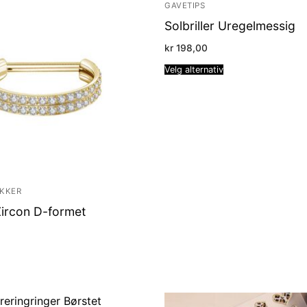
GAVETIPS
Solbriller Uregelmessig
kr
198,00
Velg alternativ
YKKER
Zircon D-formet