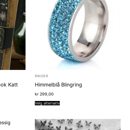
RINGER
bok Katt
Himmelblå Blingring
kr
299,00
Velg alternativ