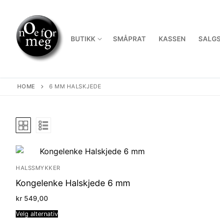
Skip
to
content
BUTIKK
SMÅPRAT
KASSEN
SALGS
HOME
6 MM HALSKJEDE
HALSSMYKKER
Kongelenke Halskjede 6 mm
kr
549,00
Velg alternativ