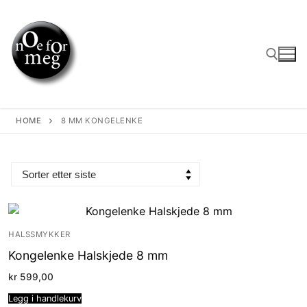
Skip
to
content
Search for:
HOME
8 MM KONGELENKE
HALSSMYKKER
Kongelenke Halskjede 8 mm
kr
599,00
Legg i handlekurv