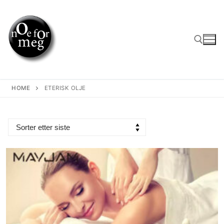
Skip
to
content
Search for:
HOME
ETERISK OLJE