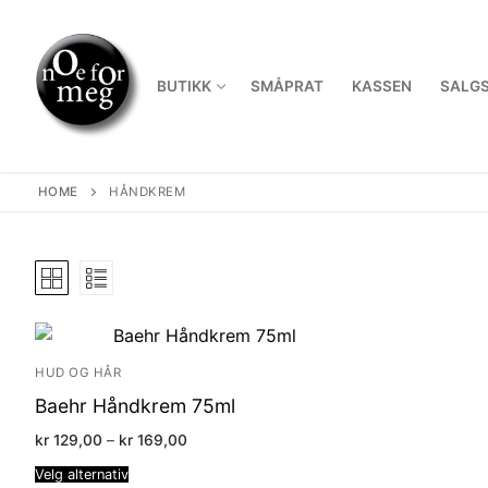
Skip
to
content
BUTIKK
SMÅPRAT
KASSEN
SALGS
HOME
HÅNDKREM
HUD OG HÅR
Baehr Håndkrem 75ml
Price
kr
129,00
–
kr
169,00
range:
kr 129,00
Velg alternativ
through