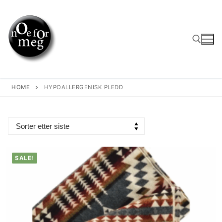
Skip
to
content
Search for:
HOME
HYPOALLERGENISK PLEDD
SALE!