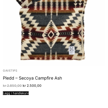
GAVETIPS
Pledd – Secoya Campfire Ash
Opprinnelig
Nåværende
kr
2.850,00
kr
2.500,00
pris
pris
var:
er:
Legg i handlekurv
kr 2.850,00.
kr 2.500,00.