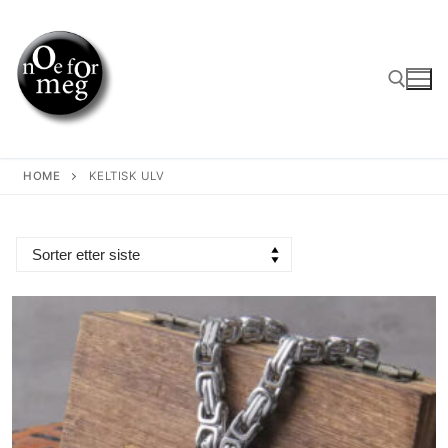
Skip
to
content
Search for:
HOME
KELTISK ULV