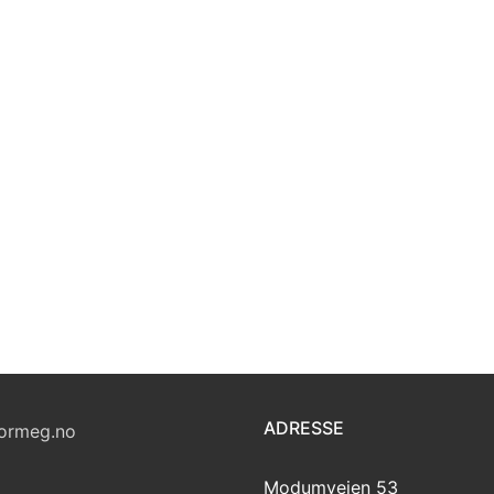
ADRESSE
ormeg.no
Modumveien 53