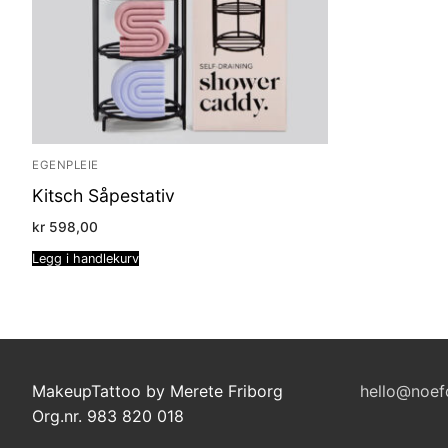
EGENPLEIE
Kitsch Såpestativ
kr
598,00
Legg i handlekurv
MakeupTattoo by Merete Friborg
hello@noef
Org.nr. 983 820 018