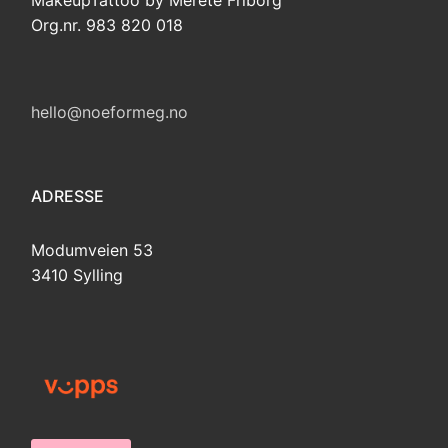
MakeupTattoo by Merete Friborg
Org.nr. 983 820 018
hello@noeformeg.no
ADRESSE
Modumveien 53
3410 Sylling