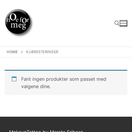
Skip
to
content
Search for:
HOME
KJÆRESTERINGER
Fant ingen produkter som passet med
valgene dine.