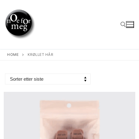
Skip
to
content
Search for:
HOME
KRØLLET HÅR