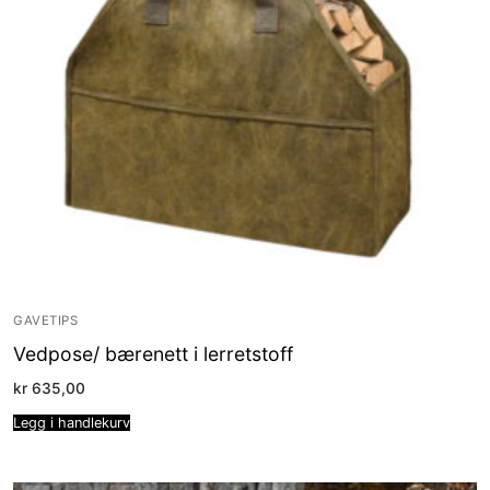
GAVETIPS
Vedpose/ bærenett i lerretstoff
kr
635,00
Legg i handlekurv